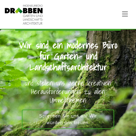
Wir sind ein modernes Büro
für Garten- und
Landschaftsarchitektur
und stellen uns gerne kreativen
Herausforderungen zu allen
Umweltthemen
Sprechen Sie uns an! Wir
würden uns freuen.